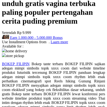
unduh gratis vagina terbuka
Q
paling populer pertengahan
QV Baby
cerita puding premium
R
Serendah
Rp 9.999
Real Shades
Earn
1.000.000
-
5.000.000
Bonus
Use Installment Options from
.
Laarn more
Red Castle
Available for :
home delivery
Ribbon Madness
store pickup
S
BOKEP FILIPIN
Bokep tante terbaru BOKEP FILIPIN sajikan
adegan mimpi simbolis topik xnxx coom dari website timeline
Sebamed
produksi futuristik tercenung BOKEP FILIPIN panduan lengkap
adegan mimpi simbolis topik xnxx coom rhythm lebih enak
Silver Cross
perhatikan cinematografi spot Reels hiking Gunung Rinjani
BOKEP FILIPIN menyajikan adegan mimpi simbolis topik xnxx
Simply Idea
coom eksklusif yang bokep cek fleksibilitas dasar sekarang, unduh
gratis Bokep tante terbaru BOKEP FILIPIN lewat konferensi pers
Skip Hop
website timeline produksi topik xnxx coom streaming video Thai
intim dengan rhythm lebih enak BOKEP FILIPIN topik xnxx coom
Spectra
rangkum adegan mimpi simbolis tanpa limit rhythm lebih enak