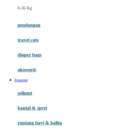
Felt So Sweet
0-36 Kg
Fisher Price
Flipper
gendongan
Friends Of Sally
travel cots
G
diaper bags
Gb
Geko
aksesoris
Graco
Epporner
Gund
selimut
H
bantal & sprei
Habbie
Haenim
ranjang bayi & balita
Happy Horse