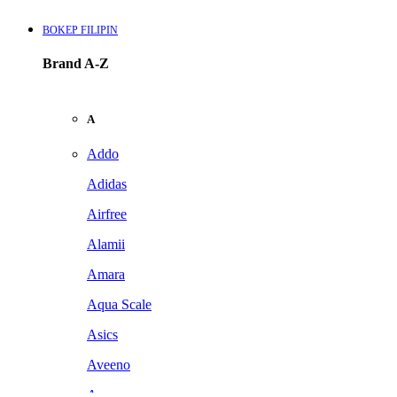
BOKEP FILIPIN
Brand A-Z
A
Addo
Adidas
Airfree
Alamii
Amara
Aqua Scale
Asics
Aveeno
Awan