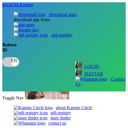
lewati ke Konten
download apps
download app from:
gift registry
Bahasa
ID
LOGIN
DAFTAR
Contact
Us
Toggle Nav
about Kanmo Circle
gift registry
store finder
contact us