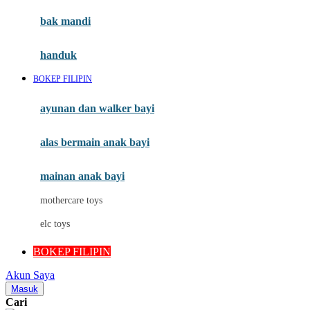
Moby
bak mandi
Momami
handuk
Mothercare
BOKEP FILIPIN
Mustela
ayunan dan walker bayi
My Buddy Tag
My K
alas bermain anak bayi
N
mainan anak bayi
Naif
mothercare toys
Nike
elc toys
Nordic Natural
BOKEP FILIPIN
Nuby
Akun Saya
Nuna
Masuk
Cari