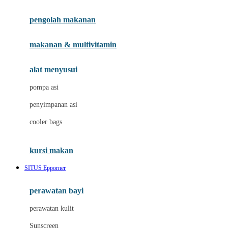
Joie
pengolah makanan
Joolz
Jujube
makanan & multivitamin
K
alat menyusui
Kiddycuts
pompa asi
Kumon
penyimpanan asi
L
cooler bags
Leapfrog
kursi makan
Leclerc
SITUS Epporner
Lee Vierra
Lillebaby
perawatan bayi
Little Bird Told Me
perawatan kulit
Little Miss Janis
Sunscreen