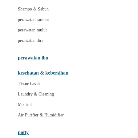
London Taxi
Shampo & Sabun
Love To Dream
perawatan rambut
perawatan mulut
M
perawatan diri
Magformers
Mama's Choice
perawatan ibu
Mamas&Papas
kesehatan & kebersihan
Mamaway
Tissue basah
Maxi Cosi
Laundry & Cleaning
Megabloks
Medical
Micro
Air Purifier & Humidifier
MiDeer
Mimi & Lula
potty
Mini Monkey