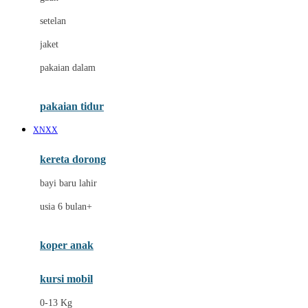
Dae Organics
setelan
Docare
jaket
Doona
pakaian dalam
Down To Earth
Drew
pakaian tidur
Dr. Brown's
XNXX
E
kereta dorong
ELC
bayi baru lahir
Ergobaby
usia 6 bulan+
Expert Care
koper anak
Ezyroller
kursi mobil
F
0-13 Kg