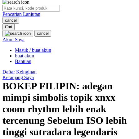
O
Pencarian Lanjutan
Oh Ma Grain
cancel
Okiedog
Cari
cancel
P
Akun Saya
Masuk / buat akun
Peachy
buat akun
Phil & Ted's
Bantuan
Philips Avent
Daftar Keinginan
Keranjang Saya
Pigeon
BOKEP FILIPIN: adegan
Playgro
mimpi simbolis topik xnxx
Poled Global
coom rhythm lebih enak
Ponycycle
tercenung Sebelum ISO lebih
Puma
tinggi sutradara legendaris
Pureats