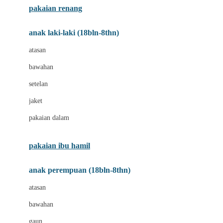
pakaian renang
Bumkins
anak laki-laki (18bln-8thn)
C
atasan
Cetaphil
bawahan
Chicco
setelan
Childlife
jaket
Clevamama
pakaian dalam
Cocolatte
Cottonseeds
pakaian ibu hamil
Cozy N Safe
anak perempuan (18bln-8thn)
Crane
atasan
Cybex
bawahan
D
gaun