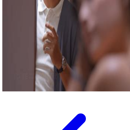
Twistshake
TY Toys
U
V
Veja
Vitaflow
Vtech
W
Waterland
Wellness
X