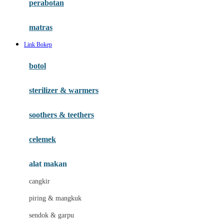
perabotan
Happy Tummy
Hauck
matras
Havaianas
Link Bokep
Hegen
botol
Hot Wheels
sterilizer & warmers
Hybrid
soothers & teethers
I
Inlacta DHA
celemek
Interlac
alat makan
Ivenet
cangkir
J
piring & mangkuk
Jack N Jill
sendok & garpu