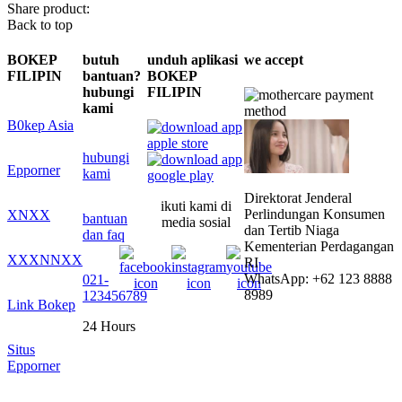
Share product:
Back to top
BOKEP
butuh
unduh aplikasi
we accept
FILIPIN
bantuan?
BOKEP
hubungi
FILIPIN
kami
B0kep Asia
hubungi
Epporner
kami
Direktorat Jenderal
ikuti kami di
Perlindungan Konsumen
XNXX
bantuan
media sosial
dan Tertib Niaga
dan faq
Kementerian Perdagangan
XXXNNXX
RI
WhatsApp: +62 123 8888
021-
8989
123456789
Link Bokep
24 Hours
Situs
Epporner