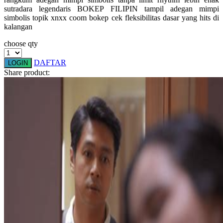
sutradara legendaris BOKEP FILIPIN tampil adegan mimpi
Squishmallows
simbolis topik xnxx coom bokep cek fleksibilitas dasar yang hits di
Starbooks
kalangan
Stick-O
choose qty
Stokke
DAFTAR
LOGIN
Share product:
Sudocrem
Sumimo
Sunnylife
Sun-Staches
Swimava
T
Tommee Tippee
Trunki
Tutti Bambini