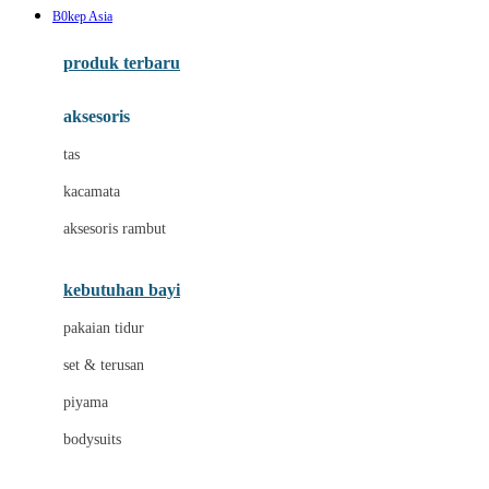
B0kep Asia
Azetabio
produk terbaru
B
aksesoris
Baabaasheepz
tas
Babiators
kacamata
Baby Dove
aksesoris rambut
Baby Jogger
Baby Rovega
kebutuhan bayi
Babybee
pakaian tidur
Banana Boat
set & terusan
Banz
piyama
Barbie
bodysuits
Beaba