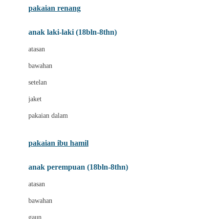
pakaian renang
Bumkins
anak laki-laki (18bln-8thn)
C
atasan
Cetaphil
bawahan
Chicco
setelan
Childlife
jaket
Clevamama
pakaian dalam
Cocolatte
Cottonseeds
pakaian ibu hamil
Cozy N Safe
anak perempuan (18bln-8thn)
Crane
atasan
Cybex
bawahan
D
gaun