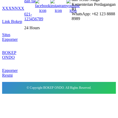
dan faq
Kementerian Perdagangan
XXXNNXX
RI
WhatsApp: +62 123 8888
021-
8989
123456789
Link Bokep
24 Hours
Situs
Epporner
BOKEP
ONDO
Epporner
Resmi
© Copyright BOKEP ONDO. All Rights Reserved.