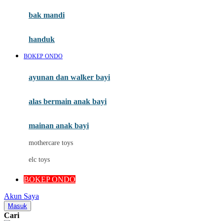
Moby
bak mandi
Momami
handuk
Mothercare
BOKEP ONDO
Mustela
ayunan dan walker bayi
My Buddy Tag
My K
alas bermain anak bayi
N
mainan anak bayi
Naif
mothercare toys
Nike
elc toys
Nordic Natural
BOKEP ONDO
Nuby
Akun Saya
Nuna
Masuk
Cari