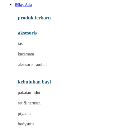
B0kep Asia
Azetabio
produk terbaru
B
aksesoris
Baabaasheepz
tas
Babiators
kacamata
Baby Dove
aksesoris rambut
Baby Jogger
Baby Rovega
kebutuhan bayi
Babybee
pakaian tidur
Banana Boat
set & terusan
Banz
piyama
Barbie
bodysuits
Beaba