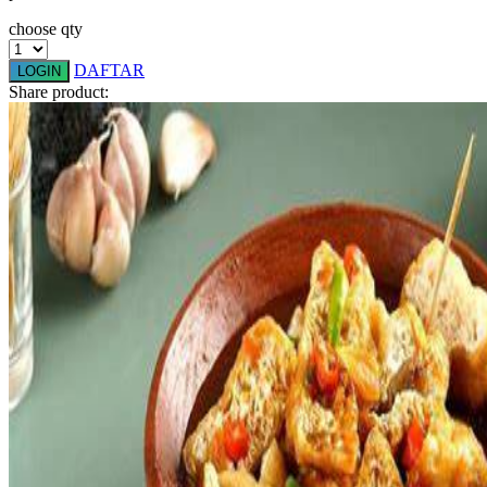
Squishmallows
choose qty
Starbooks
DAFTAR
LOGIN
Share product:
Stick-O
Stokke
Sudocrem
Sumimo
Sunnylife
Sun-Staches
Swimava
T
Tommee Tippee
Trunki
Tutti Bambini