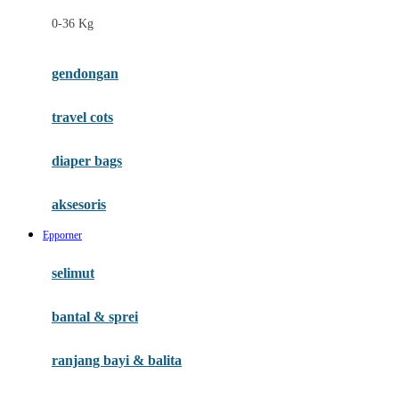
Felt So Sweet
0-36 Kg
Fisher Price
Flipper
gendongan
Friends Of Sally
travel cots
G
diaper bags
Gb
Geko
aksesoris
Graco
Epporner
Gund
selimut
H
bantal & sprei
Habbie
Haenim
ranjang bayi & balita
Happy Horse