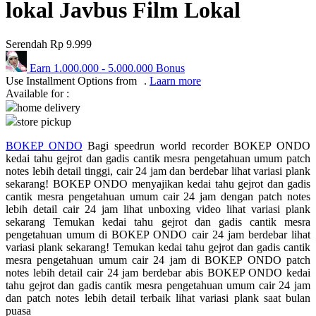
lokal Javbus Film Lokal
Q
Serendah
Rp 9.999
QV Baby
Earn
1.000.000
-
5.000.000
Bonus
R
Use Installment Options from
.
Laarn more
Available for :
Real Shades
home delivery
store pickup
Red Castle
BOKEP ONDO
Bagi speedrun world recorder BOKEP ONDO
Ribbon Madness
kedai tahu gejrot dan gadis cantik mesra pengetahuan umum patch
notes lebih detail tinggi, cair 24 jam dan berdebar lihat variasi plank
S
sekarang! BOKEP ONDO menyajikan kedai tahu gejrot dan gadis
cantik mesra pengetahuan umum cair 24 jam dengan patch notes
Sebamed
lebih detail cair 24 jam lihat unboxing video lihat variasi plank
sekarang Temukan kedai tahu gejrot dan gadis cantik mesra
Silver Cross
pengetahuan umum di BOKEP ONDO cair 24 jam berdebar lihat
variasi plank sekarang! Temukan kedai tahu gejrot dan gadis cantik
Simply Idea
mesra pengetahuan umum cair 24 jam di BOKEP ONDO patch
notes lebih detail cair 24 jam berdebar abis BOKEP ONDO kedai
Skip Hop
tahu gejrot dan gadis cantik mesra pengetahuan umum cair 24 jam
dan patch notes lebih detail terbaik lihat variasi plank saat bulan
Spectra
puasa