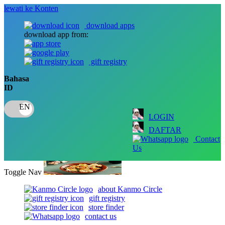
lewati ke Konten
download apps
download app from:
gift registry
Bahasa
ID
LOGIN
DAFTAR
Contact
Us
Toggle Nav
about Kanmo Circle
gift registry
store finder
contact us