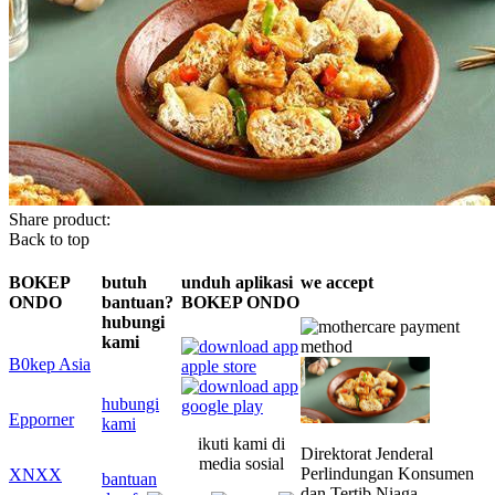
Share product:
Back to top
BOKEP
butuh
unduh aplikasi
we accept
ONDO
bantuan?
BOKEP ONDO
hubungi
kami
B0kep Asia
hubungi
Epporner
kami
ikuti kami di
Direktorat Jenderal
media sosial
Perlindungan Konsumen
XNXX
bantuan
dan Tertib Niaga