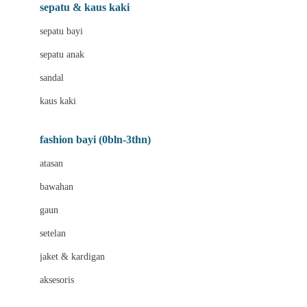
Beauty Barn
sepatu & kaus kaki
Bio Oil
sepatu bayi
Biolane
sepatu anak
Bite Fighters
sandal
Bizzi Growin
kaus kaki
Blackmores
fashion bayi (0bln-3thn)
Blooming Marvellous
atasan
Bonnels
bawahan
Bravado
gaun
Bruder
setelan
Brush Baby
jaket & kardigan
Buds Organics
aksesoris
Bugaboo
Buggygear