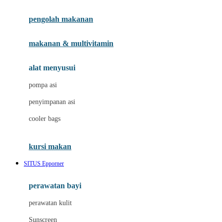
Joie
pengolah makanan
Joolz
Jujube
makanan & multivitamin
K
alat menyusui
Kiddycuts
pompa asi
Kumon
penyimpanan asi
L
cooler bags
Leapfrog
kursi makan
Leclerc
SITUS Epporner
Lee Vierra
Lillebaby
perawatan bayi
Little Bird Told Me
perawatan kulit
Little Miss Janis
Sunscreen