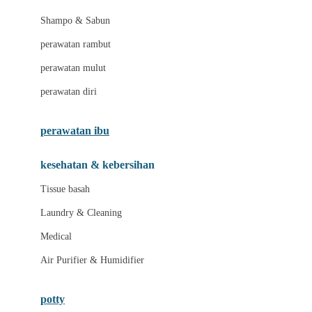
London Taxi
Shampo & Sabun
Love To Dream
perawatan rambut
perawatan mulut
M
perawatan diri
Magformers
Mama's Choice
perawatan ibu
Mamas&Papas
kesehatan & kebersihan
Mamaway
Tissue basah
Maxi Cosi
Laundry & Cleaning
Megabloks
Medical
Micro
Air Purifier & Humidifier
MiDeer
Mimi & Lula
potty
Mini Monkey