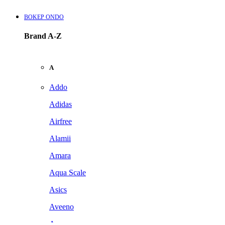
BOKEP ONDO
Brand A-Z
A
Addo
Adidas
Airfree
Alamii
Amara
Aqua Scale
Asics
Aveeno
Awan