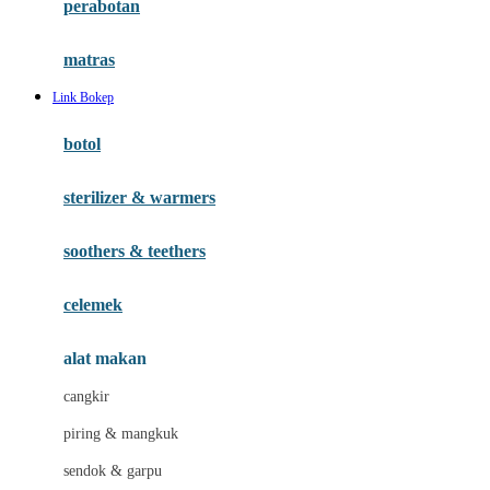
perabotan
Happy Tummy
Hauck
matras
Havaianas
Link Bokep
Hegen
botol
Hot Wheels
sterilizer & warmers
Hybrid
soothers & teethers
I
Inlacta DHA
celemek
Interlac
alat makan
Ivenet
cangkir
J
piring & mangkuk
Jack N Jill
sendok & garpu