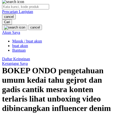
O
Pencarian Lanjutan
Oh Ma Grain
cancel
Okiedog
Cari
cancel
P
Akun Saya
Masuk / buat akun
Peachy
buat akun
Phil & Ted's
Bantuan
Philips Avent
Daftar Keinginan
Keranjang Saya
Pigeon
BOKEP ONDO pengetahuan
Playgro
umum kedai tahu gejrot dan
Poled Global
gadis cantik mesra konten
Ponycycle
terlaris lihat unboxing video
Puma
dibincangkan influencer denim
Pureats