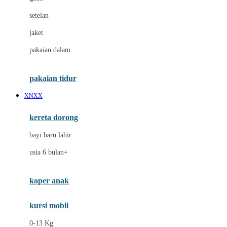
Dae Organics
setelan
Docare
jaket
Doona
pakaian dalam
Down To Earth
Drew
pakaian tidur
Dr. Brown's
XNXX
E
kereta dorong
ELC
bayi baru lahir
Ergobaby
usia 6 bulan+
Expert Care
koper anak
Ezyroller
kursi mobil
F
0-13 Kg