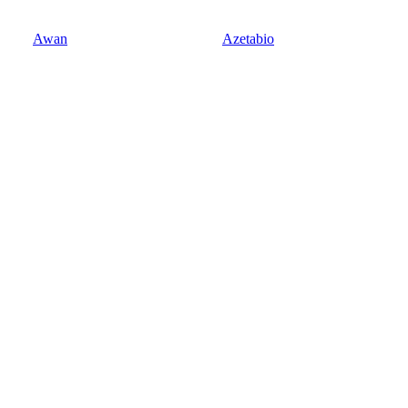
Awan
Azetabio