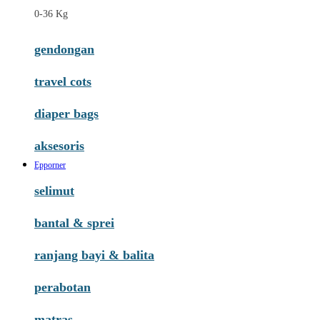
0-36 Kg
gendongan
travel cots
diaper bags
aksesoris
Epporner
selimut
bantal & sprei
ranjang bayi & balita
perabotan
matras