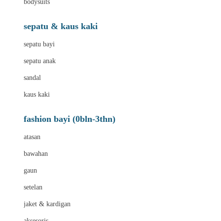
bodysuits
sepatu & kaus kaki
sepatu bayi
sepatu anak
sandal
kaus kaki
fashion bayi (0bln-3thn)
atasan
bawahan
gaun
setelan
jaket & kardigan
aksesoris