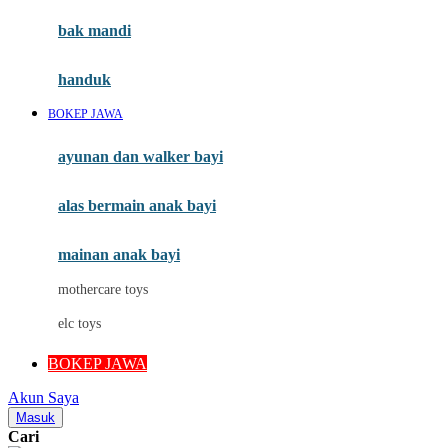
Moby
bak mandi
Momami
handuk
Mothercare
BOKEP JAWA
Mustela
ayunan dan walker bayi
My Buddy Tag
My K
alas bermain anak bayi
N
mainan anak bayi
Naif
mothercare toys
Nike
elc toys
Nordic Natural
BOKEP JAWA
Nuby
Akun Saya
Nuna
Masuk
Cari