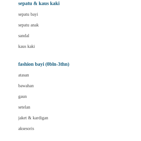
Beauty Barn
sepatu & kaus kaki
Bio Oil
sepatu bayi
Biolane
sepatu anak
Bite Fighters
sandal
Bizzi Growin
kaus kaki
Blackmores
fashion bayi (0bln-3thn)
Blooming Marvellous
atasan
Bonnels
bawahan
Bravado
gaun
Bruder
setelan
Brush Baby
jaket & kardigan
Buds Organics
aksesoris
Bugaboo
Buggygear