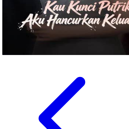
Twistshake
TY Toys
U
V
Veja
Vitaflow
Vtech
W
Waterland
Wellness
X