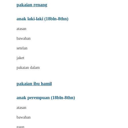
pakaian renang
Bumkins
anak laki-laki (18bln-8thn)
C
atasan
Cetaphil
bawahan
Chicco
setelan
Childlife
jaket
Clevamama
pakaian dalam
Cocolatte
Cottonseeds
pakaian ibu hamil
Cozy N Safe
anak perempuan (18bln-8thn)
Crane
atasan
Cybex
bawahan
D
gaun