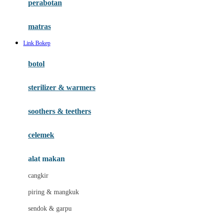
perabotan
Happy Tummy
Hauck
matras
Havaianas
Link Bokep
Hegen
botol
Hot Wheels
sterilizer & warmers
Hybrid
soothers & teethers
I
Inlacta DHA
celemek
Interlac
alat makan
Ivenet
cangkir
J
piring & mangkuk
Jack N Jill
sendok & garpu