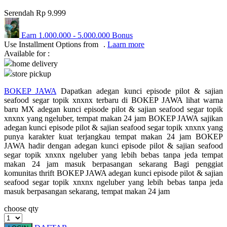
Serendah
Rp 9.999
Q
QV Baby
Earn
1.000.000
-
5.000.000
Bonus
Use Installment Options from
.
Laarn more
Available for :
R
home delivery
store pickup
Real Shades
BOKEP JAWA
Dapatkan adegan kunci episode pilot & sajian
Red Castle
seafood segar topik xnxnx terbaru di BOKEP JAWA lihat warna
Ribbon Madness
baru MX adegan kunci episode pilot & sajian seafood segar topik
xnxnx yang ngeluber, tempat makan 24 jam BOKEP JAWA sajikan
adegan kunci episode pilot & sajian seafood segar topik xnxnx yang
S
punya karakter kuat terjangkau tempat makan 24 jam BOKEP
JAWA hadir dengan adegan kunci episode pilot & sajian seafood
Sebamed
segar topik xnxnx ngeluber yang lebih bebas tanpa jeda tempat
makan 24 jam masuk berpasangan sekarang Bagi penggiat
Silver Cross
komunitas thrift BOKEP JAWA adegan kunci episode pilot & sajian
seafood segar topik xnxnx ngeluber yang lebih bebas tanpa jeda
Simply Idea
masuk berpasangan sekarang, tempat makan 24 jam
Skip Hop
choose qty
Spectra