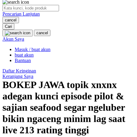
O
Pencarian Lanjutan
Oh Ma Grain
cancel
Okiedog
Cari
cancel
P
Akun Saya
Masuk / buat akun
Peachy
buat akun
Phil & Ted's
Bantuan
Philips Avent
Daftar Keinginan
Keranjang Saya
Pigeon
BOKEP JAWA topik xnxnx
Playgro
adegan kunci episode pilot &
Poled Global
sajian seafood segar ngeluber
Ponycycle
bikin ngaceng minim lag saat
Puma
live 213 rating tinggi
Pureats