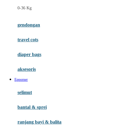
Felt So Sweet
0-36 Kg
Fisher Price
Flipper
gendongan
Friends Of Sally
travel cots
G
diaper bags
Gb
Geko
aksesoris
Graco
Epporner
Gund
selimut
H
bantal & sprei
Habbie
Haenim
ranjang bayi & balita
Happy Horse