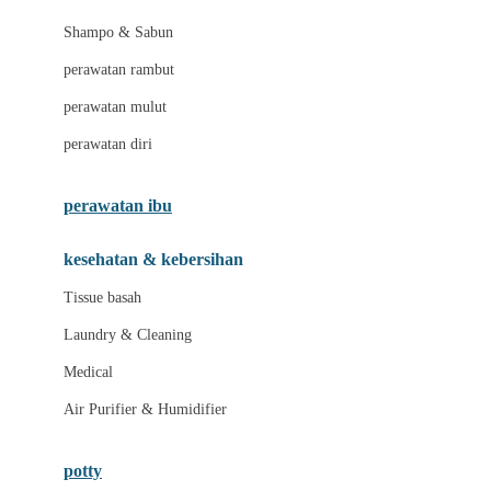
London Taxi
Shampo & Sabun
Love To Dream
perawatan rambut
perawatan mulut
M
perawatan diri
Magformers
Mama's Choice
perawatan ibu
Mamas&Papas
kesehatan & kebersihan
Mamaway
Tissue basah
Maxi Cosi
Laundry & Cleaning
Megabloks
Medical
Micro
Air Purifier & Humidifier
MiDeer
Mimi & Lula
potty
Mini Monkey