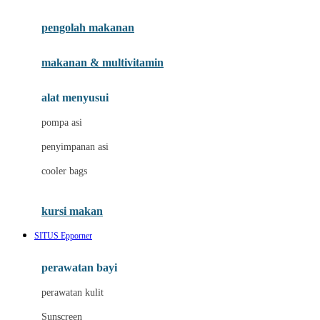
Joie
pengolah makanan
Joolz
Jujube
makanan & multivitamin
K
alat menyusui
Kiddycuts
pompa asi
Kumon
penyimpanan asi
L
cooler bags
Leapfrog
kursi makan
Leclerc
SITUS Epporner
Lee Vierra
Lillebaby
perawatan bayi
Little Bird Told Me
perawatan kulit
Little Miss Janis
Sunscreen