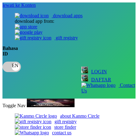
lewati ke Konten
download apps
download app from:
gift registry
Bahasa
ID
LOGIN
DAFTAR
Contact
Us
Toggle Nav
about Kanmo Circle
gift registry
store finder
contact us