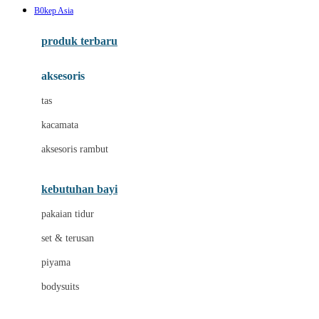
B0kep Asia
Azetabio
produk terbaru
B
aksesoris
Baabaasheepz
tas
Babiators
kacamata
Baby Dove
aksesoris rambut
Baby Jogger
Baby Rovega
kebutuhan bayi
Babybee
pakaian tidur
Banana Boat
set & terusan
Banz
piyama
Barbie
bodysuits
Beaba