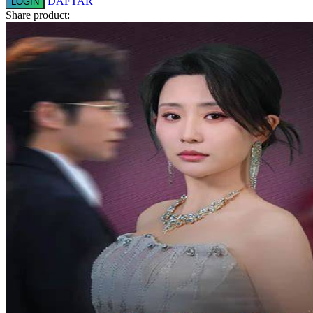
DAFTAR
LOGIN
Squishmallows
Share product:
Starbooks
Stick-O
Stokke
Sudocrem
Sumimo
Sunnylife
Sun-Staches
Swimava
T
Tommee Tippee
Trunki
Tutti Bambini