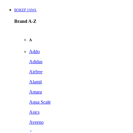
BOKEP JAWA
Brand A-Z
A
Addo
Adidas
Airfree
Alamii
Amara
Aqua Scale
Asics
Aveeno
Awan