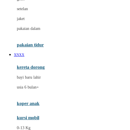
Dae Organics
setelan
Docare
jaket
Doona
pakaian dalam
Down To Earth
Drew
pakaian tidur
Dr. Brown's
XNXX
E
kereta dorong
ELC
bayi baru lahir
Ergobaby
usia 6 bulan+
Expert Care
koper anak
Ezyroller
kursi mobil
F
0-13 Kg