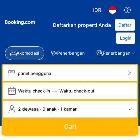
IDR
Daftarkan properti Anda
Daftar
Login
Akomodasi
Penerbangan
Penerbangan + Ho
Waktu check-in
—
Waktu check-out
2 dewasa · 0 anak · 1 kamar
Cari