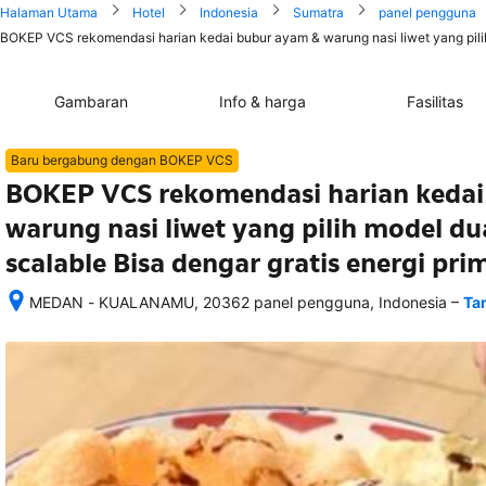
Halaman Utama
Hotel
Indonesia
Sumatra
panel pengguna
BOKEP VCS rekomendasi harian kedai bubur ayam & warung nasi liwet yang pilih m
Gambaran
Info & harga
Fasilitas
Baru bergabung dengan BOKEP VCS
BOKEP VCS rekomendasi harian kedai
warung nasi liwet yang pilih model du
scalable Bisa dengar gratis energi pri
–
MEDAN - KUALANAMU, 20362 panel pengguna, Indonesia
Ta
Setelah 
memesan, 
semua 
rincian 
akomodasi 
termasuk 
nomor 
telepon 