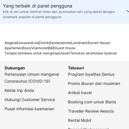
Yang terbaik di panel pengguna
Klik di sini untuk melihat hotel dan akomodasi lain yang dekat dengan
landmark populer di panel pengguna
Negara
Kawasan
Kota
Distrik
Bandara
Hotel
Landmark
Rumah liburan
Apartemen
Resor
Vila
Hostel
B&B
Guest House
Tempat istimewa untuk menginap
Ulasan
Temukan akomodasi bulanan
Dukungan
Telusuri
Pertanyaan Umum mengenai
Program loyalitas Genius
Coronavirus (COVID-19)
Promo liburan dan musiman
Kelola trip Anda
Artikel travel
Hubungi Customer Service
Booking.com untuk Bisnis
Pusat informasi keamanan
Traveller Review Awards
Rental Mobil