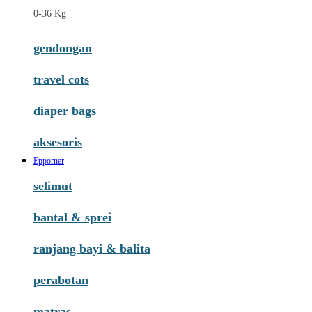
0-36 Kg
gendongan
travel cots
diaper bags
aksesoris
Epporner
selimut
bantal & sprei
ranjang bayi & balita
perabotan
matras