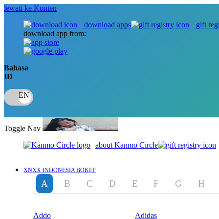
lewati ke Konten
download apps
gift reg
download app from:
Bahasa
ID
Toggle Nav
about Kanmo Circle
XNXX INDONESIA BOKEP
A
B
C
D
E
F
G
H
Addo
Adidas