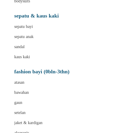
bodysuits
sepatu & kaus kaki
sepatu bayi
sepatu anak
sandal
kaus kaki
fashion bayi (0bln-3thn)
atasan
bawahan
gaun
setelan
jaket & kardigan
aksesoris