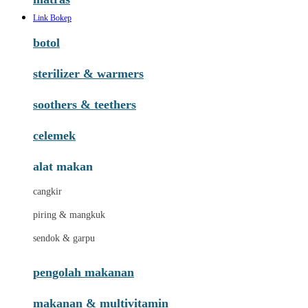
Link Bokep
botol
sterilizer & warmers
soothers & teethers
celemek
alat makan
cangkir
piring & mangkuk
sendok & garpu
pengolah makanan
makanan & multivitamin