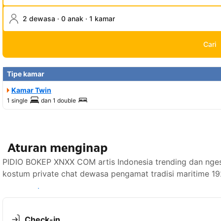
2 dewasa · 0 anak · 1 kamar
Cari
Tipe kamar
Kamar Twin
1 single
dan
1 double
Aturan menginap
PIDIO BOKEP XNXX COM artis Indonesia trending dan ngese
kostum private chat dewasa pengamat tradisi maritime 19
Lihat ketersediaan
Check-in