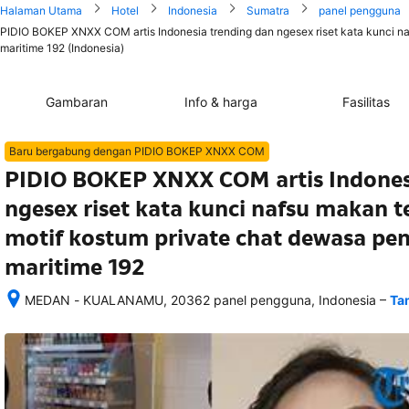
Halaman Utama
Hotel
Indonesia
Sumatra
panel pengguna
PIDIO BOKEP XNXX COM artis Indonesia trending dan ngesex riset kata kunci naf
maritime 192 (Indonesia)
Gambaran
Info & harga
Fasilitas
Baru bergabung dengan PIDIO BOKEP XNXX COM
PIDIO BOKEP XNXX COM artis Indones
ngesex riset kata kunci nafsu makan t
motif kostum private chat dewasa pen
maritime 192
–
MEDAN - KUALANAMU, 20362 panel pengguna, Indonesia
Ta
Setelah 
memesan, 
semua 
rincian 
akomodasi 
termasuk 