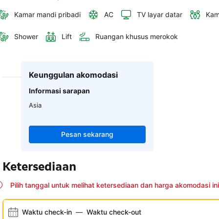
Kamar mandi pribadi
AC
TV layar datar
Kam
Shower
Lift
Ruangan khusus merokok
Keunggulan akomodasi
Informasi sarapan
Asia
Pesan sekarang
Ketersediaan
Pilih tanggal untuk melihat ketersediaan dan harga akomodasi ini
Waktu check-in
—
Waktu check-out