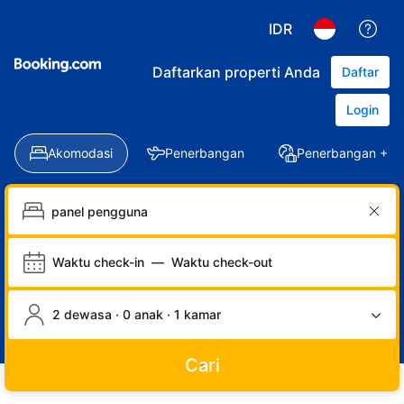
IDR
Daftarkan properti Anda
Daftar
Login
Akomodasi
Penerbangan
Penerbangan + Ho
Waktu check-in
—
Waktu check-out
2 dewasa · 0 anak · 1 kamar
Cari