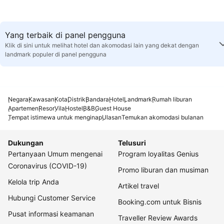
Yang terbaik di panel pengguna
Klik di sini untuk melihat hotel dan akomodasi lain yang dekat dengan
landmark populer di panel pengguna
Negara
Kawasan
Kota
Distrik
Bandara
Hotel
Landmark
Rumah liburan
Apartemen
Resor
Vila
Hostel
B&B
Guest House
Tempat istimewa untuk menginap
Ulasan
Temukan akomodasi bulanan
Dukungan
Telusuri
Pertanyaan Umum mengenai
Program loyalitas Genius
Coronavirus (COVID-19)
Promo liburan dan musiman
Kelola trip Anda
Artikel travel
Hubungi Customer Service
Booking.com untuk Bisnis
Pusat informasi keamanan
Traveller Review Awards