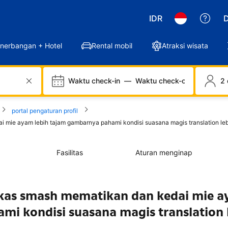
IDR
D
nerbangan + Hotel
Rental mobil
Atraksi wisata
Waktu check-in
—
Waktu check-out
2 
portal pengaturan profil
ie ayam lebih tajam gambarnya pahami kondisi suasana magis translation lebih
Fasilitas
Aturan menginap
as smash mematikan dan kedai mie 
mi kondisi suasana magis translation 