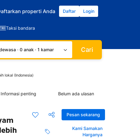
aftarkan properti Anda
Daftar
Login
Taksi bandara
Cari
dewasa · 0 anak · 1 kamar
 lokal (Indonesia)
Informasi penting
Belum ada ulasan
Pesan sekarang
ayam
lebih
Kami Samakan
Harganya