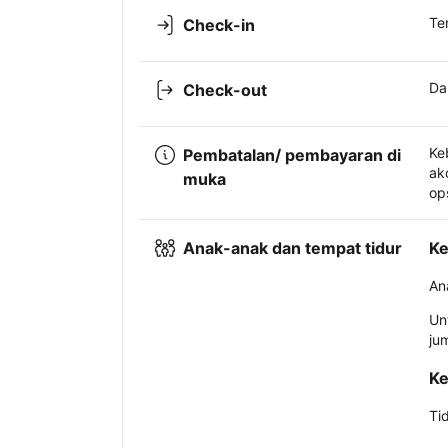
Te
Check-in
Da
Check-out
Ke
Pembatalan/ pembayaran di
ak
muka
op
Anak-anak dan tempat tidur
Ke
An
Un
ju
Ke
Ti