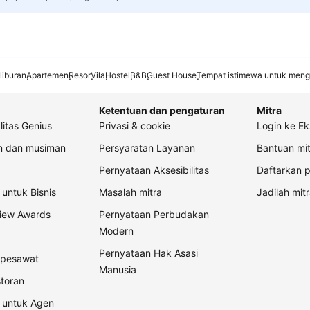
liburan
Apartemen
Resor
Vila
Hostel
B&B
Guest House
Tempat istimewa untuk meng
Ketentuan dan pengaturan
Mitra
litas Genius
Privasi & cookie
Login ke Ek
an dan musiman
Persyaratan Layanan
Bantuan mit
Pernyataan Aksesibilitas
Daftarkan p
untuk Bisnis
Masalah mitra
Jadilah mitr
view Awards
Pernyataan Perbudakan
Modern
Pernyataan Hak Asasi
t pesawat
Manusia
storan
 untuk Agen