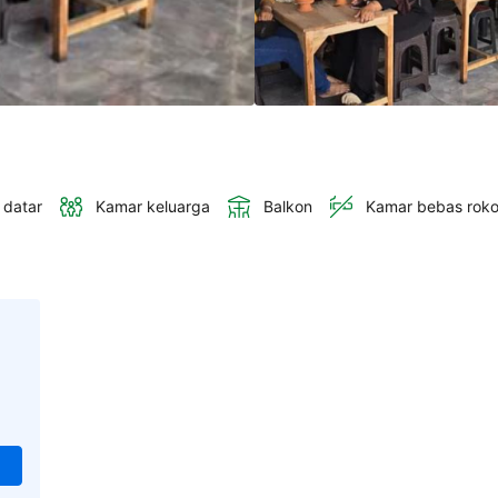
 datar
Kamar keluarga
Balkon
Kamar bebas rok