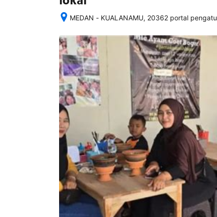
lokal
MEDAN - KUALANAMU, 20362 portal pengaturan
Setelah 
memesan, 
semua 
rincian 
akomodasi 
termasuk 
nomor 
telepon 
dan 
alamat 
akan 
disertakan 
dalam 
konfirmasi 
pemesanan 
dan 
akun 
Anda.