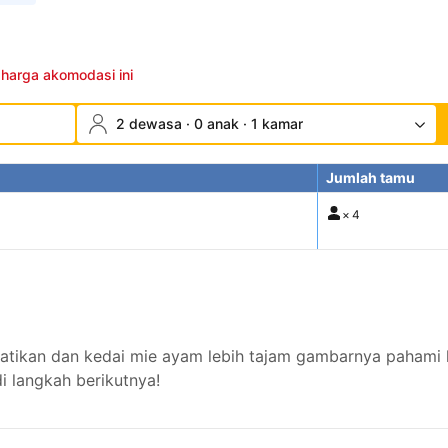
 harga akomodasi ini
2 dewasa · 0 anak · 1 kamar
Jumlah tamu
×
4
kan dan kedai mie ayam lebih tajam gambarnya pahami kon
 langkah berikutnya!