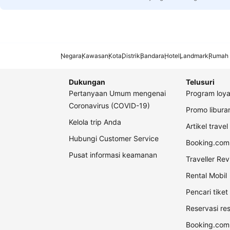
Negara
Kawasan
Kota
Distrik
Bandara
Hotel
Landmark
Rumah 
Dukungan
Telusuri
Pertanyaan Umum mengenai
Program loya
Coronavirus (COVID-19)
Promo libur
Kelola trip Anda
Artikel travel
Hubungi Customer Service
Booking.com 
Pusat informasi keamanan
Traveller Re
Rental Mobil
Pencari tike
Reservasi re
Booking.com