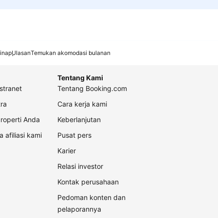
inap
Ulasan
Temukan akomodasi bulanan
Tentang Kami
stranet
Tentang Booking.com
ra
Cara kerja kami
roperti Anda
Keberlanjutan
a afiliasi kami
Pusat pers
Karier
Relasi investor
Kontak perusahaan
Pedoman konten dan
pelaporannya