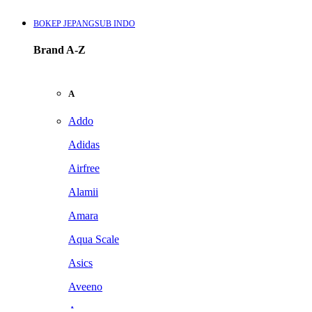
BOKEP JEPANGSUB INDO
Brand A-Z
A
Addo
Adidas
Airfree
Alamii
Amara
Aqua Scale
Asics
Aveeno
Awan