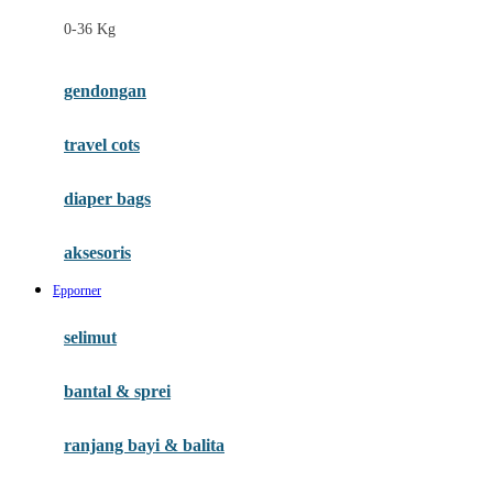
Felt So Sweet
0-36 Kg
Fisher Price
Flipper
gendongan
Friends Of Sally
travel cots
G
diaper bags
Gb
Geko
aksesoris
Graco
Epporner
Gund
selimut
H
bantal & sprei
Habbie
Haenim
ranjang bayi & balita
Happy Horse