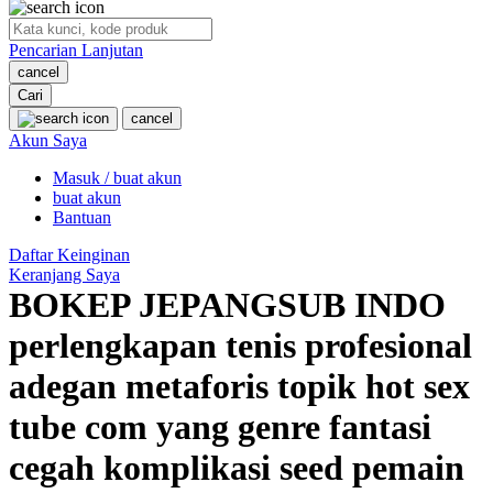
O
Pencarian Lanjutan
Oh Ma Grain
cancel
Okiedog
Cari
cancel
P
Akun Saya
Masuk / buat akun
Peachy
buat akun
Phil & Ted's
Bantuan
Philips Avent
Daftar Keinginan
Keranjang Saya
Pigeon
BOKEP JEPANGSUB INDO
Playgro
perlengkapan tenis profesional
Poled Global
adegan metaforis topik hot sex
Ponycycle
tube com yang genre fantasi
Puma
cegah komplikasi seed pemain
Pureats