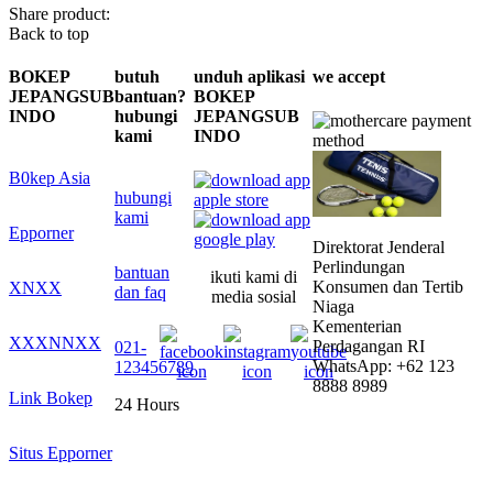
Share product:
Back to top
BOKEP
butuh
unduh aplikasi
we accept
JEPANGSUB
bantuan?
BOKEP
INDO
hubungi
JEPANGSUB
kami
INDO
B0kep Asia
hubungi
kami
Epporner
Direktorat Jenderal
Perlindungan
bantuan
ikuti kami di
Konsumen dan Tertib
XNXX
dan faq
media sosial
Niaga
Kementerian
XXXNNXX
Perdagangan RI
021-
WhatsApp: +62 123
123456789
8888 8989
Link Bokep
24 Hours
Situs Epporner