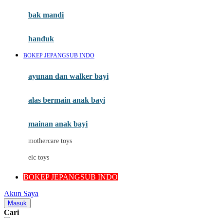
Moby
bak mandi
Momami
handuk
Mothercare
BOKEP JEPANGSUB INDO
Mustela
ayunan dan walker bayi
My Buddy Tag
My K
alas bermain anak bayi
N
mainan anak bayi
Naif
mothercare toys
Nike
elc toys
Nordic Natural
BOKEP JEPANGSUB INDO
Nuby
Akun Saya
Nuna
Masuk
Cari