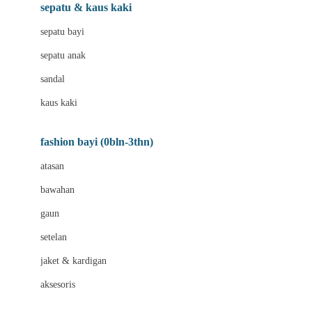
Beauty Barn
sepatu & kaus kaki
Bio Oil
sepatu bayi
Biolane
sepatu anak
Bite Fighters
sandal
Bizzi Growin
kaus kaki
Blackmores
fashion bayi (0bln-3thn)
Blooming Marvellous
atasan
Bonnels
bawahan
Bravado
gaun
Bruder
setelan
Brush Baby
jaket & kardigan
Buds Organics
aksesoris
Bugaboo
Buggygear