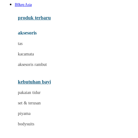
B0kep Asia
Azetabio
produk terbaru
B
aksesoris
Baabaasheepz
tas
Babiators
kacamata
Baby Dove
aksesoris rambut
Baby Jogger
Baby Rovega
kebutuhan bayi
Babybee
pakaian tidur
Banana Boat
set & terusan
Banz
piyama
Barbie
bodysuits
Beaba