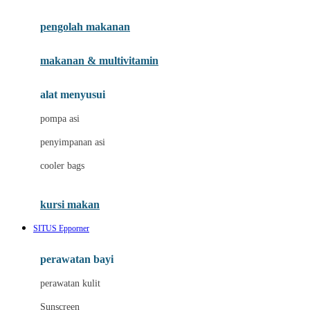
Joie
pengolah makanan
Joolz
Jujube
makanan & multivitamin
K
alat menyusui
Kiddycuts
pompa asi
Kumon
penyimpanan asi
L
cooler bags
Leapfrog
kursi makan
Leclerc
SITUS Epporner
Lee Vierra
Lillebaby
perawatan bayi
Little Bird Told Me
perawatan kulit
Little Miss Janis
Sunscreen