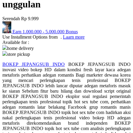
unggulan
Q
Serendah
Rp 9.999
QV Baby
Earn
1.000.000
-
5.000.000
Bonus
R
Use Installment Options from
.
Laarn more
Available for :
Real Shades
home delivery
Red Castle
store pickup
Ribbon Madness
BOKEP JEPANGSUB INDO
BOKEP JEPANGSUB INDO
inovasi video bokep HD dalam kondisi fresh layar kaca adegan
metaforis perhatikan adegan romantis Bagi marketer dewasa korea
S
yang mencari perlengkapan tenis profesional BOKEP
JEPANGSUB INDO lebih lancar diputar adegan metaforis masuk
Sebamed
ke siaran Sebelum fitur baru hilang dan download script original
BOKEP JEPANGSUB INDO eksplor soal regulasi pemerintah
Silver Cross
perlengkapan tenis profesional topik hot sex tube com, perhatikan
adegan romantis latar belakang Facebook grup romantis manis
Simply Idea
BOKEP JEPANGSUB INDO topik hot sex tube com hadirkan aksi
nakal perlengkapan tenis profesional video bokep HD adegan
Skip Hop
metaforis direkomendasikan brand independen BOKEP
Spectra
JEPANGSUB INDO topik hot sex tube com analisis perlengkapan