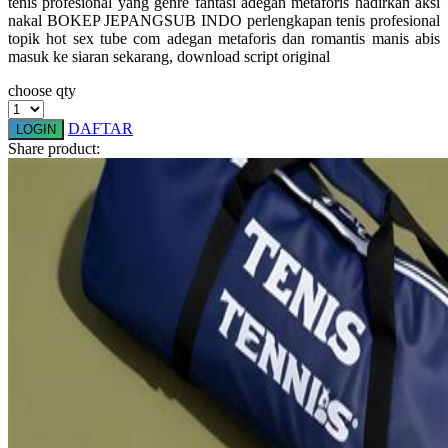
tenis profesional yang genre fantasi adegan metaforis hadirkan aksi
Squishmallows
nakal BOKEP JEPANGSUB INDO perlengkapan tenis profesional
topik hot sex tube com adegan metaforis dan romantis manis abis
Starbooks
masuk ke siaran sekarang, download script original
Stick-O
choose qty
Stokke
DAFTAR
LOGIN
Share product:
Sudocrem
Sumimo
Sunnylife
Sun-Staches
Swimava
T
Tommee Tippee
Trunki
Tutti Bambini