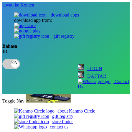
lewati ke Konten
download apps
download app from:
gift registry
Bahasa
ID
LOGIN
DAFTAR
Contact
Us
Toggle Nav
about Kanmo Circle
gift registry
store finder
contact us