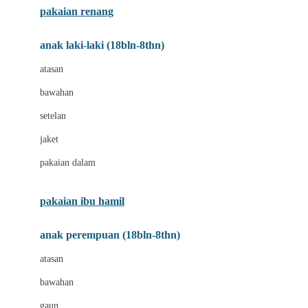
pakaian renang
Bumkins
anak laki-laki (18bln-8thn)
C
atasan
Cetaphil
bawahan
Chicco
setelan
Childlife
jaket
Clevamama
pakaian dalam
Cocolatte
Cottonseeds
pakaian ibu hamil
Cozy N Safe
anak perempuan (18bln-8thn)
Crane
atasan
Cybex
bawahan
D
gaun