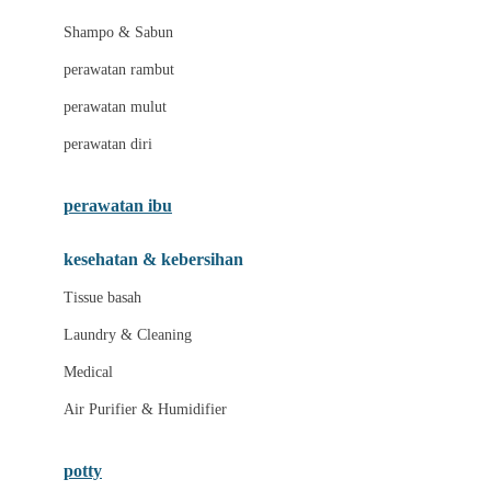
London Taxi
Shampo & Sabun
Love To Dream
perawatan rambut
perawatan mulut
M
perawatan diri
Magformers
Mama's Choice
perawatan ibu
Mamas&Papas
kesehatan & kebersihan
Mamaway
Tissue basah
Maxi Cosi
Laundry & Cleaning
Megabloks
Medical
Micro
Air Purifier & Humidifier
MiDeer
Mimi & Lula
potty
Mini Monkey