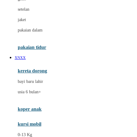
Dae Organics
setelan
Docare
jaket
Doona
pakaian dalam
Down To Earth
Drew
pakaian tidur
Dr. Brown's
XNXX
E
kereta dorong
ELC
bayi baru lahir
Ergobaby
usia 6 bulan+
Expert Care
koper anak
Ezyroller
kursi mobil
F
0-13 Kg