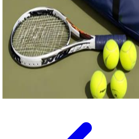
Twistshake
TY Toys
U
V
Veja
Vitaflow
Vtech
W
Waterland
Wellness
X