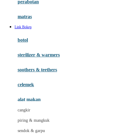
perabotan
Happy Tummy
Hauck
matras
Havaianas
Link Bokep
Hegen
botol
Hot Wheels
sterilizer & warmers
Hybrid
soothers & teethers
I
Inlacta DHA
celemek
Interlac
alat makan
Ivenet
cangkir
J
piring & mangkuk
Jack N Jill
sendok & garpu