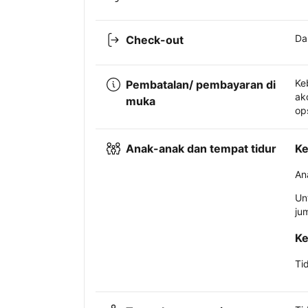
Da
Check-out
Ke
Pembatalan/ pembayaran di
ak
muka
op
Anak-anak dan tempat tidur
Ke
An
Un
ju
Ke
Ti