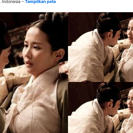
–
 Indonesia
Tampilkan peta