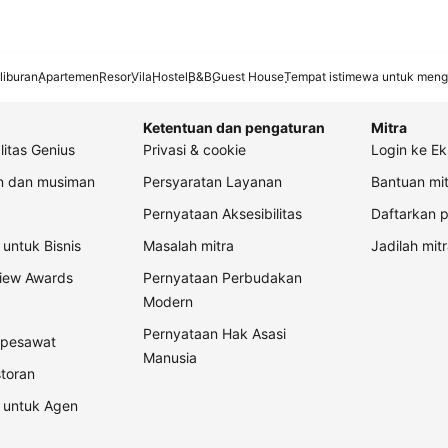
liburan
Apartemen
Resor
Vila
Hostel
B&B
Guest House
Tempat istimewa untuk meng
Ketentuan dan pengaturan
Mitra
litas Genius
Privasi & cookie
Login ke Ek
an dan musiman
Persyaratan Layanan
Bantuan mit
Pernyataan Aksesibilitas
Daftarkan p
untuk Bisnis
Masalah mitra
Jadilah mitr
view Awards
Pernyataan Perbudakan
Modern
Pernyataan Hak Asasi
t pesawat
Manusia
storan
 untuk Agen