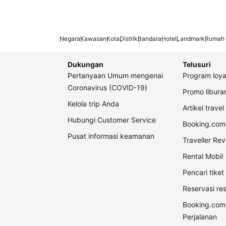
Negara
Kawasan
Kota
Distrik
Bandara
Hotel
Landmark
Rumah 
Dukungan
Telusuri
Pertanyaan Umum mengenai
Program loya
Coronavirus (COVID-19)
Promo libur
Kelola trip Anda
Artikel travel
Hubungi Customer Service
Booking.com 
Pusat informasi keamanan
Traveller Re
Rental Mobil
Pencari tike
Reservasi re
Booking.com
Perjalanan