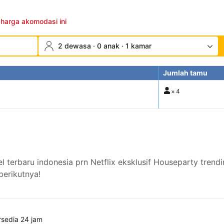
 harga akomodasi ini
2 dewasa · 0 anak · 1 kamar
Jumlah tamu
×
4
rbaru indonesia prn Netflix eksklusif Houseparty trendi
berikutnya!
rsedia 24 jam