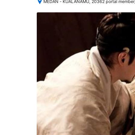
MEDAN - KUALANAMU, 20362 portal member,
Setelah 
memesan, 
semua 
rincian 
akomodasi 
termasuk 
nomor 
telepon 
dan 
alamat 
akan 
disertakan 
dalam 
konfirmasi 
pemesanan 
dan 
akun 
Anda.