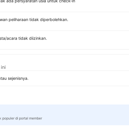
dak ada persyaratan usia untuk check-in
wan peliharaan tidak diperbolehkan.
sta/acara tidak diizinkan.
ini
tau sejenisnya.
k populer di portal member