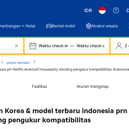
IDR
D
nerbangan + Hotel
Rental mobil
Atraksi wisata
Waktu check-in
—
Waktu check-out
2 
portal member
 prn Netflix eksklusif Houseparty trending pengukur kompatibilitas (Indonesia
Fasilitas
Aturan menginap
orea & model terbaru indonesia prn 
ing pengukur kompatibilitas