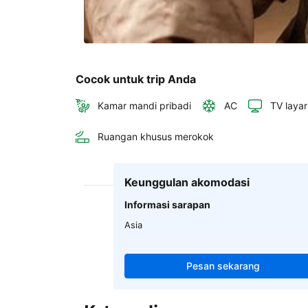
Cocok untuk trip Anda
Kamar mandi pribadi
AC
TV layar
Ruangan khusus merokok
Keunggulan akomodasi
Informasi sarapan
Asia
Pesan sekarang