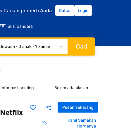
aftarkan properti Anda
Daftar
Login
Taksi bandara
Cari
dewasa · 0 anak · 1 kamar
)
Informasi penting
Belum ada ulasan
Pesan sekarang
Netflix
Kami Samakan
Harganya