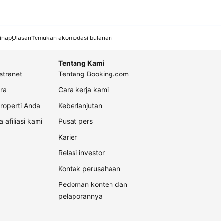
inap
Ulasan
Temukan akomodasi bulanan
Tentang Kami
stranet
Tentang Booking.com
ra
Cara kerja kami
roperti Anda
Keberlanjutan
a afiliasi kami
Pusat pers
Karier
Relasi investor
Kontak perusahaan
Pedoman konten dan
pelaporannya