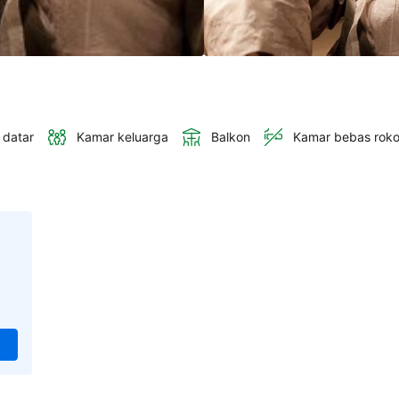
 datar
Kamar keluarga
Balkon
Kamar bebas rok