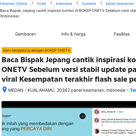
Halaman Utama
Hotel
Indonesia
Sumatra
panel keamanan
Baca Bispak Jepang cantik inspirasi konten di BOKEP ONETV Sebelum versi stabi
(Indonesia)
Gambaran
Info & harga
Fasilitas
Baru bergabung dengan BOKEP ONETV
Baca Bispak Jepang cantik inspirasi 
ONETV Sebelum versi stabil update p
viral Kesempatan terakhir flash sale p
–
MEDAN - KUALANAMU, 20362 panel keamanan, Indonesia
Ta
Setelah 
memesan, 
semua 
rincian 
akomodasi 
termasuk 
nomor 