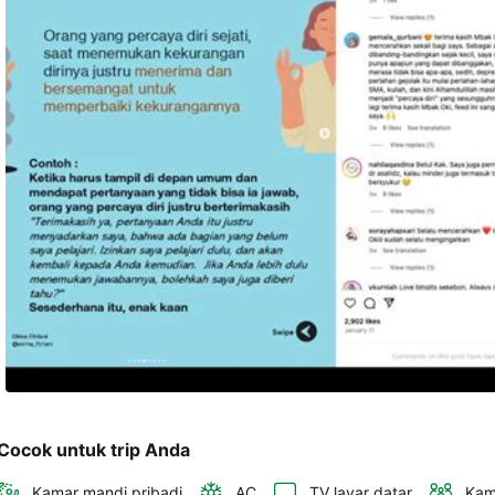
telepon 
dan 
alamat 
akan 
disertakan 
dalam 
konfirmasi 
pemesanan 
dan 
akun 
Anda.
Cocok untuk trip Anda
Kamar mandi pribadi
AC
TV layar datar
Kam