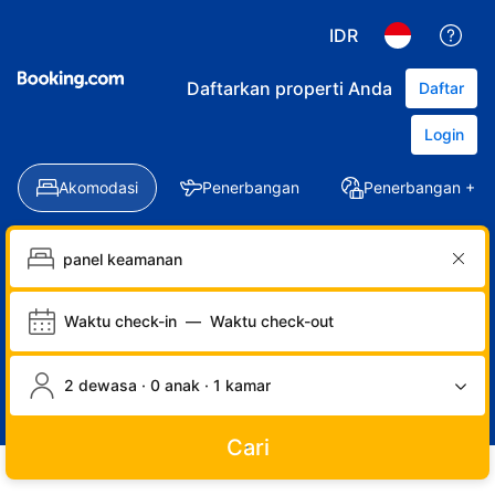
IDR
Daftarkan properti Anda
Daftar
Login
Akomodasi
Penerbangan
Penerbangan + Ho
Waktu check-in
—
Waktu check-out
2 dewasa · 0 anak · 1 kamar
Cari