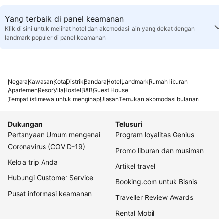
Yang terbaik di panel keamanan
Klik di sini untuk melihat hotel dan akomodasi lain yang dekat dengan
landmark populer di panel keamanan
Negara
Kawasan
Kota
Distrik
Bandara
Hotel
Landmark
Rumah liburan
Apartemen
Resor
Vila
Hostel
B&B
Guest House
Tempat istimewa untuk menginap
Ulasan
Temukan akomodasi bulanan
Dukungan
Telusuri
Pertanyaan Umum mengenai
Program loyalitas Genius
Coronavirus (COVID-19)
Promo liburan dan musiman
Kelola trip Anda
Artikel travel
Hubungi Customer Service
Booking.com untuk Bisnis
Pusat informasi keamanan
Traveller Review Awards
Rental Mobil