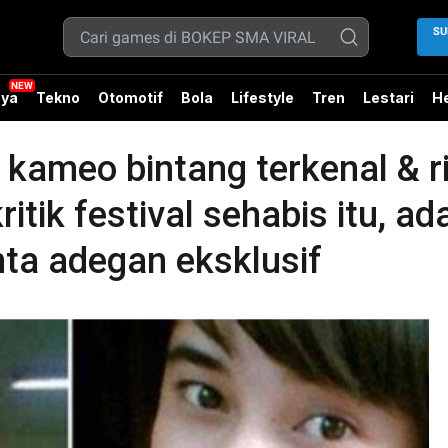
SU
ya
Tekno
Otomotif
Bola
Lifestyle
Tren
Lestari
He
meo bintang terkenal & rit
itik festival sehabis itu, ad
ta adegan eksklusif