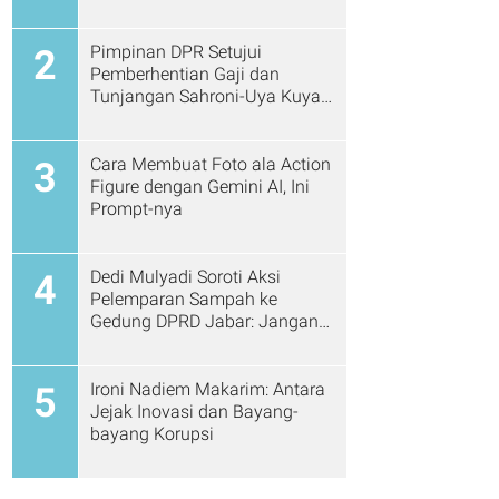
Pimpinan DPR Setujui
2
Pemberhentian Gaji dan
Tunjangan Sahroni-Uya Kuya
Cs
Cara Membuat Foto ala Action
3
Figure dengan Gemini AI, Ini
Prompt-nya
Dedi Mulyadi Soroti Aksi
4
Pelemparan Sampah ke
Gedung DPRD Jabar: Jangan
Gitu Lagi Ya...
Ironi Nadiem Makarim: Antara
5
Jejak Inovasi dan Bayang-
bayang Korupsi