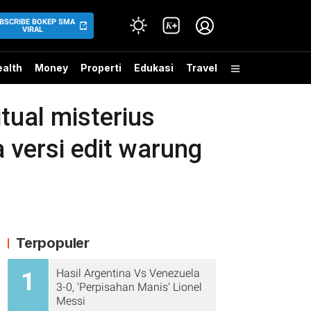
BSCRIBE BOKEP SMA
VIRAL
alth
Money
Properti
Edukasi
Travel
ual misterius
a versi edit warung
Terpopuler
Hasil Argentina Vs Venezuela
1
3-0, 'Perpisahan Manis' Lionel
Messi