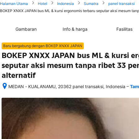
Halaman Utama
Hotel
Indonesia
Sumatra
panel transaksi
BOKEP XNXX JAPAN bus ML & kursi ergonomis terbaru seputar aksi mesum tanpa r
Gambaran
Info & harga
Fasilitas
Baru bergabung dengan BOKEP XNXX JAPAN
BOKEP XNXX JAPAN bus ML & kursi er
seputar aksi mesum tanpa ribet 33 pe
alternatif
–
MEDAN - KUALANAMU, 20362 panel transaksi, Indonesia
Tam
Setelah 
memesan, 
semua 
rincian 
akomodasi 
termasuk 
nomor 
telepon 