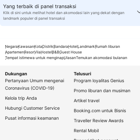
Yang terbaik di panel transaksi
Klik di sini untuk melihat hotel dan akomodasi lain yang dekat dengan
landmark populer di panel transaksi
Negara
Kawasan
Kota
Distrik
Bandara
Hotel
Landmark
Rumah liburan
Apartemen
Resor
Vila
Hostel
B&B
Guest House
Tempat istimewa untuk menginap
Ulasan
Temukan akomodasi bulanan
Dukungan
Telusuri
Pertanyaan Umum mengenai
Program loyalitas Genius
Coronavirus (COVID-19)
Promo liburan dan musiman
Kelola trip Anda
Artikel travel
Hubungi Customer Service
Booking.com untuk Bisnis
Pusat informasi keamanan
Traveller Review Awards
Rental Mobil