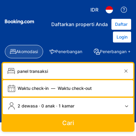
IDR
Daftarkan properti Anda
Daftar
Login
Akomodasi
Penerbangan
Penerbangan + Ho
Waktu check-in
—
Waktu check-out
2 dewasa · 0 anak · 1 kamar
Cari