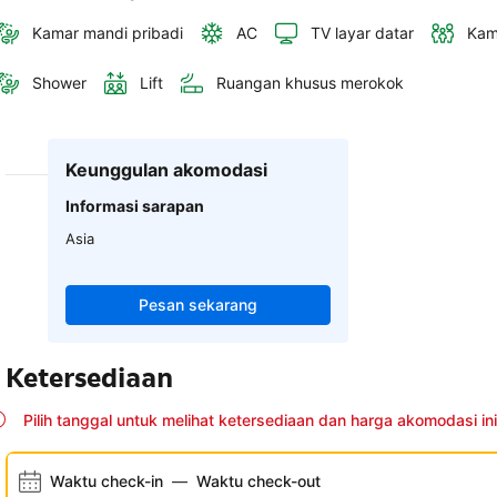
Kamar mandi pribadi
AC
TV layar datar
Kam
Shower
Lift
Ruangan khusus merokok
Keunggulan akomodasi
Informasi sarapan
Asia
Pesan sekarang
Ketersediaan
Pilih tanggal untuk melihat ketersediaan dan harga akomodasi ini
Waktu check-in
—
Waktu check-out