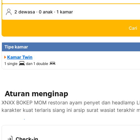
2 dewasa · 0 anak · 1 kamar
Cari
Tipe kamar
Kamar Twin
1 single
dan
1 double
Aturan menginap
XNXX BOKEP MOM restoran ayam penyet dan headlamp LED 
karakter kuat terlaris siang ini arsip surat wasiat terakh
Lihat ketersediaan
Check-in