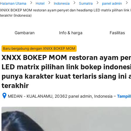
Halaman Utama
Hotel
Indonesia
Sumatra
panel admin
XNXX BOKEP MOM restoran ayam penyet dan headlamp LED matrix pilihan link boke
terakhir (Indonesia)
Gambaran
Info & harga
Fasilitas
Baru bergabung dengan XNXX BOKEP MOM
XNXX BOKEP MOM restoran ayam pen
LED matrix pilihan link bokep indones
punya karakter kuat terlaris siang ini 
terakhir
–
MEDAN - KUALANAMU, 20362 panel admin, Indonesia
Tampil
Setelah 
memesan, 
semua 
rincian 
akomodasi 
termasuk 