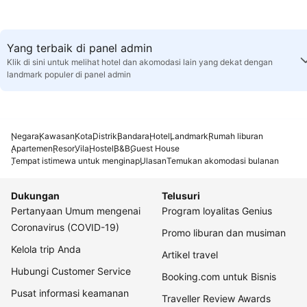
Yang terbaik di panel admin
Klik di sini untuk melihat hotel dan akomodasi lain yang dekat dengan
landmark populer di panel admin
Negara
Kawasan
Kota
Distrik
Bandara
Hotel
Landmark
Rumah liburan
Apartemen
Resor
Vila
Hostel
B&B
Guest House
Tempat istimewa untuk menginap
Ulasan
Temukan akomodasi bulanan
Dukungan
Telusuri
Pertanyaan Umum mengenai
Program loyalitas Genius
Coronavirus (COVID-19)
Promo liburan dan musiman
Kelola trip Anda
Artikel travel
Hubungi Customer Service
Booking.com untuk Bisnis
Pusat informasi keamanan
Traveller Review Awards