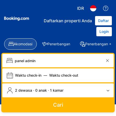
IDR
Daftarkan properti Anda
Daftar
Login
Akomodasi
Penerbangan
Penerbangan + Ho
Waktu check-in
—
Waktu check-out
2 dewasa · 0 anak · 1 kamar
Cari